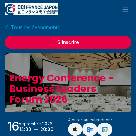
Se rendre au contenu
Tous les événements
S'inscrire
Energy Conference -
Business Leaders
Forum 2026
Ajouter au calendrier :
16
septembre 2026
14:00
20:00